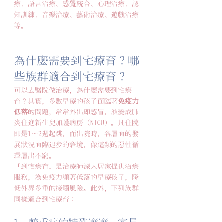
療、語言治療、感覺統合、心理治療、認
知訓練、音樂治療、藝術治療、遊戲治療
等。
為什麼需要到宅療育？哪
些族群適合到宅療育？
可以去醫院做治療，為什麼需要到宅療
育？其實，多數早療的孩子面臨著
免疫力
低落
的問題，常常外出即感冒，演變成肺
炎住進新生兒加護病房（NICU）。凡住院
即是1～2週起跳，而出院時，各層面的發
展狀況面臨退步的窘境，像這類的惡性循
環層出不窮。
「到宅療育」是治療師深入居家提供治療
服務，為免疫力顯著低落的早療孩子，降
低外界多重的接觸風險。此外，下列族群
同樣適合到宅療育：