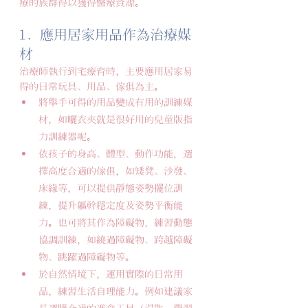
療的族群得以獲得醫療資源。
1. 應用居家用品作為治療媒
材
治療師執行到宅療育時，主要應用居家易
得的日常玩具、用品、傢俱為主。
將舉手可得的用品變成有用的訓練媒
材，如曬衣夾就是很好用的兒童版指
力訓練器呢。
依孩子的身高、體型、動作功能，選
擇高度合適的傢俱，如矮凳、沙發、
床緣等，可以提供靜態姿勢擺位訓
練，提升軀幹穩定度及姿勢平衡能
力。也可將其作為障礙物，練習動態
協調訓練，如繞過障礙物、跨越障礙
物、跳躍過障礙物等。
於自然情境下，運用實際的日常用
品，練習生活自理能力。例如建議家