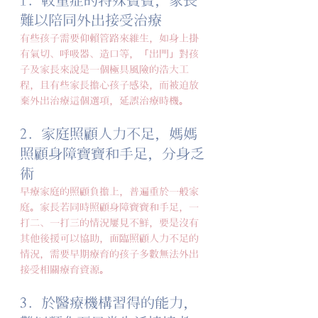
1. 較重症的特殊寶寶，家長
難以陪同外出接受治療
有些孩子需要仰賴管路來維生，如身上掛
有氣切、呼吸器、造口等，「出門」對孩
子及家長來說是一個極具風險的浩大工
程，且有些家長擔心孩子感染，而被迫放
棄外出治療這個選項，延誤治療時機。
2. 家庭照顧人力不足，媽媽
照顧身障寶寶和手足，分身乏
術
早療家庭的照顧負擔上，普遍重於一般家
庭。家長若同時照顧身障寶寶和手足，一
打二、一打三的情況屢見不鮮，要是沒有
其他後援可以協助，面臨照顧人力不足的
情況，需要早期療育的孩子多數無法外出
接受相關療育資源。
3. 於醫療機構習得的能力，