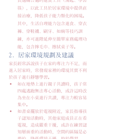
長選購合適的進食工具（湯匙、學習
筷），以此工具於居家環境中提供直
接治療，降低孩子能力類化的困境。
其中，生活自理能力包含進食、穿衣
褲、穿鞋襪、刷牙、如廁等技巧訓
練，亦可進階延伸至簡單家務處理功
能，包含擰毛巾、擦拭桌子等。
2. 居家環境規劃及建議
家長經常訴說孩子在家的專注力不足，而
進入居家時，常發現家裡的環境其實不利
於孩子進行靜態學習。
如在地墊上進行親子共讀時，孩子常
四處逃跑無法專心活動，或許這時改
為坐在小桌進行共讀，專注力較容易
集中。
如書桌擺放於電視附近，家長指導孩
子認知活動時，其他家庭成員正在看
電視，造成嚴重干擾，或許在練習認
知層面重的活動時，空間的區隔是必
要的，降低環境干擾，助於學習。