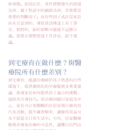
如預期。原因在於，事件實際發生的情境
為何、親子對話中的細節為何，其實都是
重要的判斷因子。而有些因子或許是家長
尚未注意到的，導致資訊傳達上有了落
差，相對的，給的策略可能就不這麼合
適。需要在實際情境下作評估，給予建
議。
到宅療育在做什麼？與醫
療院所有什麼差別？
到宅療育，能讓治療師於孩子熟悉的自然
環境下，提供個別化的早療服務及專業建
議，指導家長如何提供孩子適合的挑戰、
協助及引導技巧。當治療回歸以家庭為中
心，家長可以更順暢的在居家執行療育技
巧及活動，提升練習頻率，讓療育效益可
水平展延至日常生活中。另外，居家醫療
服務亦增加治療的可近性，讓難以出門治