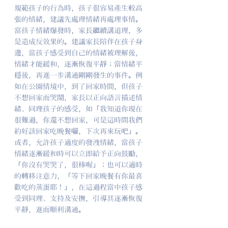
規範孩子的行為時，孩子很容易產生較高
張的情緒，建議先處理情緒再處理事情。
當孩子情緒爆發時，家長繼續講道理，多
是造成反效果的。建議家長陪伴在孩子身
邊，當孩子感受到自己的情緒被理解後，
情緒才能緩和，逐漸恢復平靜；當情緒平
穩後，再進一步溝通剛剛發生的事件。例
如在公園情境中，到了回家時間，但孩子
不想回家而哭鬧，家長以正向語言描述情
緒、同理孩子的感受，如「我知道你現在
很難過，你還不想回家，可是這時間我們
約好該回家吃晚餐囉，下次再來玩吧」。
或者，允許孩子適度的發洩情緒，當孩子
情緒逐漸緩和時可以立即給予正向鼓勵，
「你沒有哭哭了，很棒喔」；也可以適時
的轉移注意力，「等下回家晚餐有你最喜
歡吃的蒸蛋耶！」，在這過程當中孩子感
受到同理、支持及安撫，引導其逐漸恢復
平靜，進而順利溝通。