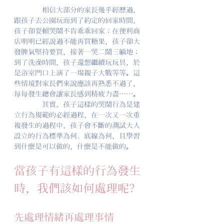
相信大部分的家長幾乎經歷過，
跟孩子去公園玩而到了約定的回家時間，
孩子卻耍賴哭鬧不肯乖乖回家；在便利商
店明明已經說過不能再買糖果，孩子卻大
發脾氣堅持要買，接著一哭二鬧三躺地；
到了洗澡時間，孩子還想繼續玩玩具，於
是浴室門口上演了一場親子大戰等等。這
些情境對家長們來說應該再熟悉不過了，
每每發生總會讓家長感到精疲力盡⋯⋯。
        其實，孩子這樣的哭鬧行為是建
立行為規範的必經過程，在一次又一次重
複發生的過程中，孩子會不斷的測試大人
設立的行為標準為何、底線為何，且學習
到什麼是可以做的，什麼是不能做的。
當孩子有這樣的行為發生
時，我們該如何處理呢?
先處理情緒再處理事情