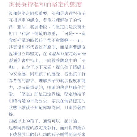
家長秉持溫和而堅定的態度
溫和與堅定同樣重要，溫和是表達對孩子
互相尊重的態度，尊重並理解孩子的情
緒、想法、發展階段；而堅定則是表現出
對自己和當下情境的尊重。「可是⋯⋯當
我好好講的時候孩子都不會聽啊⋯⋯」，
其實溫和不代表沒有原則，而是需要態度
溫和但立場堅定。在
《溫和且堅定的正向
教養》
書中指出，正向教養觀念中的「溫
和」，包含了以下元素：提供孩子情感上
的安全感、同理孩子的感受、找出孩子行
為背後的需求、理解孩子的發展程度和能
力，以及最重要的，明確的傳達無條件的
愛。「堅定」即是設定界線，堅定地給予
明確清楚的行為要求，家長在情緒穩定的
狀態下讓孩子知道界線為何，且堅持著界
線。
四歲以上的孩子，通常可以一起討論、一
起參與界線的設定及執行，而針對四歲以
下或發展年齡較年幼的孩子則需要家長來