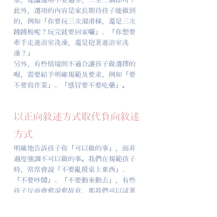
此外，選項的內容是家長期待孩子能做到
的，例如「你要玩三次溜滑梯，還是三次
蹺蹺板呢？玩完就要回家囉」、「你想要
牽手走進浴室洗澡，還是抱著進浴室洗
澡？」
另外，有些情境則不適合讓孩子做選擇的
喔，需要給予明確規範及要求，例如「要
不要寫作業」、「感冒要不要吃藥」。
以正向敘述方式取代負向敘述
方式
明確地告訴孩子你「可以做的事」，而非
過度強調不可以做的事。我們在規範孩子
時，常常會說「不要亂摸桌上東西」、
「不要吵鬧」、「不要動來動去」，有些
孩子反而會愈說愈故意，那我們可以試著
調整為「請把雙手摸膝蓋，等等我」、
「我們一起輕輕、小聲說話」、「請把小